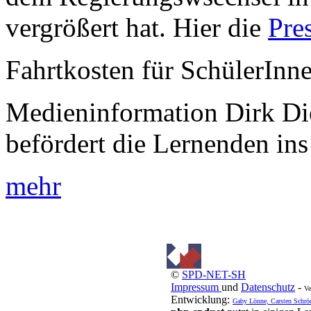
vergrößert hat. Hier die
Pre
Fahrtkosten für SchülerInn
Medieninformation Dirk Di
befördert die Lernenden ins
mehr
©
SPD-NET-SH
Impressum
und
Datenschutz
-
Ve
Entwicklung:
Gaby Lönne, Carsten Schrö