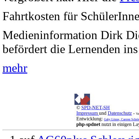
Fahrtkosten für SchülerInn
Medieninformation Dirk Di
befördert die Lernenden ins
mehr
©
SPD-NET-SH
Impressum
und
Datenschutz
-
Ve
Entwicklung:
Gaby Lönne, Carsten Schrö
php-spdnet
nutzt in einigen L