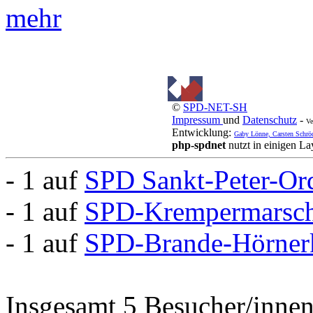
mehr
©
SPD-NET-SH
Impressum
und
Datenschutz
-
Ve
Entwicklung:
Gaby Lönne, Carsten Schrö
php-spdnet
nutzt in einigen L
- 1 auf
SPD Sankt-Peter-Or
- 1 auf
SPD-Krempermarsc
- 1 auf
SPD-Brande-Hörner
Insgesamt 5 Besucher/innen 