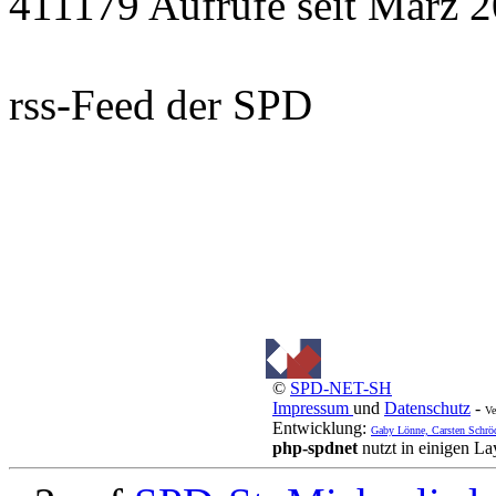
411179 Aufrufe seit Mär
rss-Feed der SPD
©
SPD-NET-SH
Impressum
und
Datenschutz
-
Ve
Entwicklung:
Gaby Lönne, Carsten Schrö
php-spdnet
nutzt in einigen L