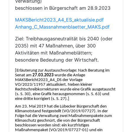
Verwaltung)
beschlossen in Bürgerschaft am 28.9.2023
MAKSBericht2023_A4_ES_aktualisie.pdf
Anhang_C_Massnahmenblaetter_MAKS.pdf
Ziel: Treibhausgasneutralität bis 2040 (oder
2035) mit 47 Maßnahmen, über 300
Aktivitäten mit Maßnahmeblättern;
besondere Bedeutung der Wirtschaft.
[Erlä
uterung zur Austauschvorlage: Nach Beratung im
Senat am
27.03.2023
wurde die Anlage
MAKSBericht2023_A4_DS der Vorlage
VO/2023/11957
aktualisiert. Neben kleiner
Rechtschreibkorrekturen wurde eine Grafik
ausgetauscht
(s. S. 30), eine
Grafik herausgenommen (s. S. 63) und
eine dritte korrigiert (s. S. 27)
.
]
Am 23. Mai 2019 hat die Lü
becker Bü
rgerschaft den
Klima
notstand festgestellt (VO/2019/07727). In der
Folge hat die Verwaltung zwei Maß
nahmenpakete zum
Klimaschutz geschnü
rt, die von der Bü
rgerschaft
beschlossen worden sind: ein kurzfristiges
Maß
nahmenpaket (VO/2019/07727-01) und ein