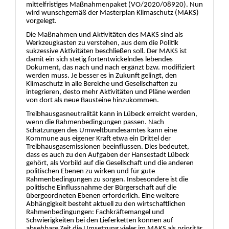
mittelfristiges Maß
nahmenp
a
ket (VO/2020/08920). Nun
wird wunschgemäß
der Masterplan Klimaschutz (MAKS)
vorgelegt.
Die Maß
nahmen und Aktivitä
ten des MAKS sind als
Werkzeugkasten zu verstehen, aus dem die Politik
sukzessive Aktivitä
ten beschließ
en soll. Der MAKS ist
damit ein sich st
etig fortentwickelndes lebendes
Dokument, das nach und nach ergä
nzt bzw. modifiziert
werden muss. Je besser es in Zukunft gelingt, den
Klimaschutz in alle Bereiche und Gesellschaften zu
integrieren, desto mehr Aktivitä
ten und Plä
ne werden
von dort als neu
e
Bausteine hinzukommen.
Treibhausgasneutralitä
t kann in Lü
beck erreicht werden,
wenn die Rahmenbedingungen passen. Nach
Schä
tzungen des Umweltbundesamtes kann eine
Kommune aus eigener Kraft etwa ein Drittel der
Treibhausgasemissionen beeinflussen. Dies be
deutet,
dass es auch zu den Aufgaben der Hansestadt Lü
beck
gehö
rt, als Vorbild auf die Gesellschaft und die anderen
politischen Ebenen zu wirken und fü
r gute
Rahmenbedingungen zu sorgen. Insbesondere ist die
politische Einflussnahme der Bü
rgerschaft auf d
i
e
ü
bergeordneten Ebenen erforderlich. Eine weitere
Abhä
ngigkeit besteht aktuell zu den wirtschaftlichen
Rahmenbedingungen: Fachkrä
ftemangel und
Schwierigkeiten bei den Lieferketten kö
nnen auf
absehbare Zeit die Umsetzung vieler im MAKS als prioritä
r