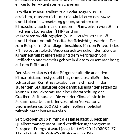
einge
s
tufter Aktivitä
ten erschweren.
Um die Klimaneutralitä
t 2040 oder sogar 2035 zu
erreichen, mü
ssen nicht nur die Aktivitä
ten des MAKS
unmittelbar in Umsetzung gehen, sondern der
Klimaschutz auch in allen anderen Planwerken wie z.B. im
Flä
chennutzungsplan (F
NP) und im
Verkehrsentwicklungsplan (VEP - ; VO/2021/10558)
unmittelbar und mit Prioritä
t berü
cksichtigt werden. Der
zum Beispiel im Grundlagenbeschluss fü
r den Entwurf des
FNP selbst angelegte Widerspruch zwischen dem Ziel der
Klimaneutralitä
t einerseits
und dem Verbrauch von
Freiflä
chen andererseits gehö
rt in diesem Zusammenhang
auf den Prü
fstand.
Der Masterplan wird der Bü
rgerschaft, die auch den
Klimanotstand festgestellt hat, ohne abschließ
endes
Lektorat zur Kenntnis gegeben, um sich noch in der
laufe
nden Legislaturperiode damit auseinander setzen zu
kö
nnen. Das Lektorat und eine Ü
berarbeitung der
Grafiken lä
uft parallel. Die von der Klimaleitstelle in
Zusammenarbeit mit der gesamten Verwaltung
priorisierten ca. 100 Aktivitä
ten sollen mö
glichst
zeitna
h
beschlossen werden.
Seit Oktober 2019 nimmt die Hansestadt Lü
beck am
Qualitä
tsmanagement- und Zertifizierungsprogramm
European-Energy-Award (eea) teil (VO/2019/08082-27-
1) und strebt die Gold-Zertifizierung an. Die