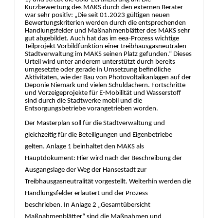
Kurzbewertung des MAKS durch den extern
en Berater
war sehr positiv: „
Die seit 01.2023 gü
ltigen neuen
Bewertungskriterien werden durch die entsprechenden
Handlungsfelder und Maß
nahmenblä
tter des MAKS sehr
gut abgebildet. Auch hat das im eea-Prozess wichtige
Teilprojekt Vorbildfunktion einer tre
i
bhausgasneutralen
Stadtverwaltung im MAKS seinen Platz gefunden.“
Dieses
Urteil wird unter anderem unterstü
tzt durch bereits
umgesetzte oder gerade in Umsetzung befindliche
Aktivitä
ten, wie der Bau von Photovoltaikanlagen auf der
Deponie Niemark und viele
n
Schuldä
chern. Fortschritte
und Vorzeigeprojekte fü
r E-Mobilitä
t und Wasserstoff
sind durch die Stadtwerke mobil und die
Entsorgungsbetriebe vorangetrieben worden.
Der Masterplan soll fü
r die Stadtverwaltung und
gleichzeitig fü
r die Beteiligungen und Eige
nbetriebe
gelten. Anlage 1 beinhaltet den MAKS als
Hauptdokument: Hier wird nach der Beschreibung der
Ausgangslage der Weg der Hansestadt zur
Treibhausgasneutralitä
t vorgestellt. Weiterhin werden die
Handlungsfelder erlä
utert und der Prozess
beschrieben.
I
n Anlage 2 „
Gesamtü
bersicht
Maß
nahmenblä
tter“
sind die Maß
nahmen und