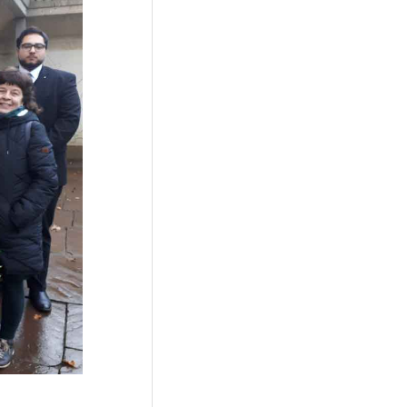
__________