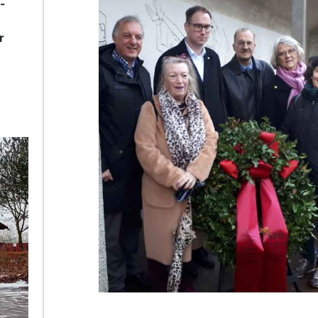
-
r
________________________