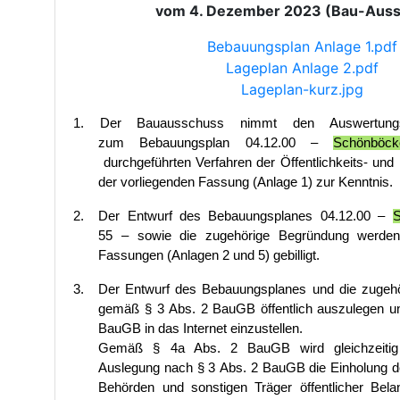
vom 4. Dezember 2023 (Bau-Aus
Bebauungsplan Anlage 1.pdf
Lageplan Anlage 2.pdf
Lageplan-kurz.jpg
1. Der Bauausschuss nimmt den
Auswertung
zum
Bebauungsplan
04.12.00 –
Schönböck
durchgeführten Verfahren der Öffentlichkeits- und 
der vorliegenden Fassung (Anlage 1) zur Kenntnis.
2.
Der Entwurf des Bebauungsplanes
04.12.00
–
S
55
–
sowie die zugehörige Begründung werden
Fassungen (Anlagen 2 und 5) gebilligt.
3.
Der Entwurf des Bebauungsplanes und die zugeh
gemäß §
3
Abs.
2 BauGB öffentlich auszulegen
u
BauGB in das Internet einzustellen.
Gemäß § 4a Abs. 2 BauGB wird gleichzeitig m
Auslegung nach §
3
Abs.
2 BauGB die Einholung d
Behörden und sonstigen Träger öffentlicher Bel