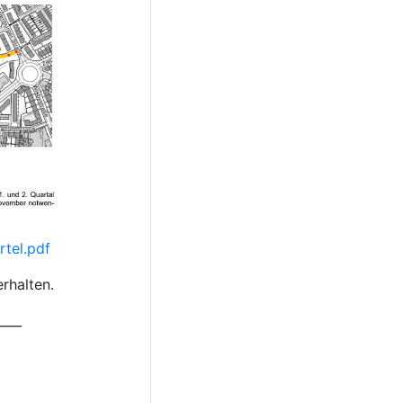
tel.pdf
rhalten.
____