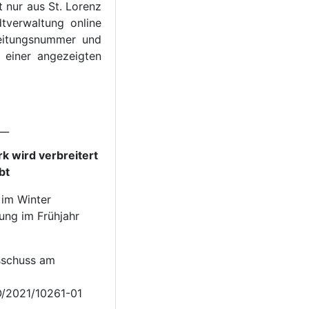
t nur aus St. Lorenz
tverwaltung online
eitungsnummer und
f einer angezeigten
__
k wird verbreitert
bt
 im Winter
ung im Frühjahr
sschuss am
O/2021/10261-01