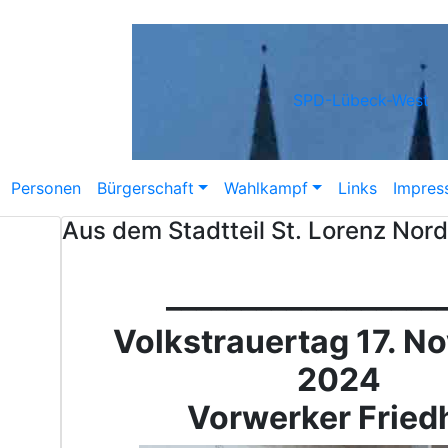
SPD-Lübeck-West
Personen
Bürgerschaft
Wahlkampf
Links
Impres
Aus dem Stadtteil St. Lorenz Nord
__________________
Volkstrauertag 17. N
2024
Vorwerker Fried