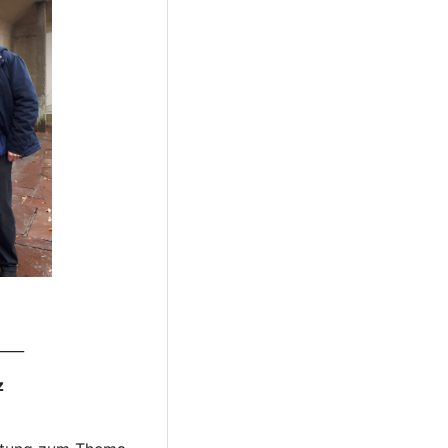
____
z