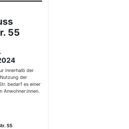
uss
r. 55
4
.2024
r innerhalb der
 Nutzung der
r. bedarf es einer
en Anwohner:innen.
r. 55