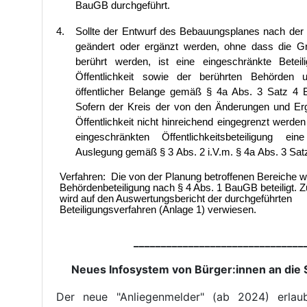
BauGB durchgeführt.
4
.
Sollte der Entwurf des Bebauungsplanes nach der 
geändert oder ergänzt werden, ohne dass die G
berührt werden, ist eine eingeschränkte Beteil
Öffentlichkeit sowie der berührten Behörden 
öffentlicher Belange gemäß §
4a Abs.
3 Satz
4 
Sofern der Kreis der von den Änderungen und Er
Öffentlichkeit nicht hinreichend eingegrenzt werden 
eingeschränkten Öffentlichkeitsbeteiligung e
Auslegung gemäß §
3
Abs.
2 i.V.m. §
4a
Abs.
3
Sat
Verfahren:
Die von der Planung betroffenen Bereiche
Behördenbe
teiligung nach § 4 Abs. 1 BauGB beteiligt.
wird auf den Auswertungsbe
richt
der durchgeführten
Beteiligungsverfahren
(Anlage 1) verwiesen.
_______________________________
Neues Infosystem von Bürger:innen an die 
Der neue "Anliegenmelder" (ab 2024) erlau