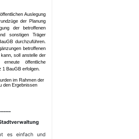
öffentlichen Auslegung
rundzüge der Planung
igung der betroffenen
und sonstigen Träger
BauGB durchzuführen.
gänzungen betroffenen
kann, soll anstelle der
ine erneute
öffentliche
z
1 BauGB erfolgen.
 wurden im Rahmen der
 Zu den Ergebnissen
_____
Stadtverwaltung
bt es einfach und