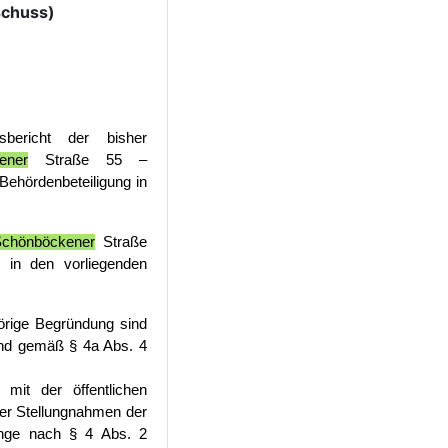
schuss)
sbericht der bisher
ener
Straße 55 –
Behördenbeteiligung in
chönböckener
Straße
 in den vorliegenden
örige Begründung
sind
nd gemäß § 4a Abs. 4
it der öffentlichen
er Stellungnahmen der
ange nach § 4 Abs.
2