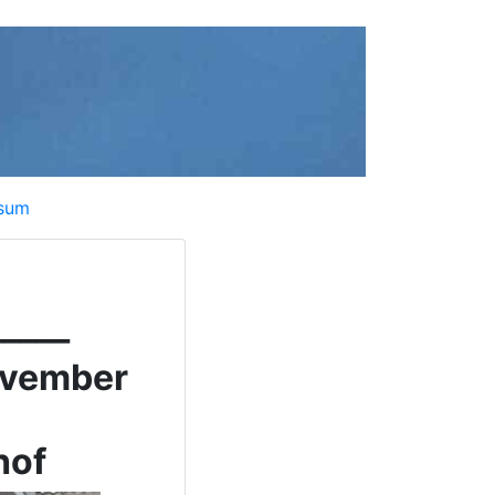
sum
_____
ovember
hof