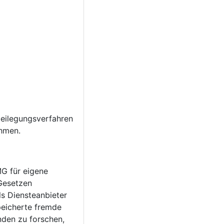
tbeilegungsverfahren
ehmen.
MG für eigene
 Gesetzen
ls Diensteanbieter
speicherte fremde
den zu forschen,