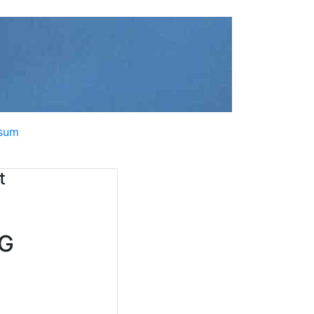
sum
t
MG