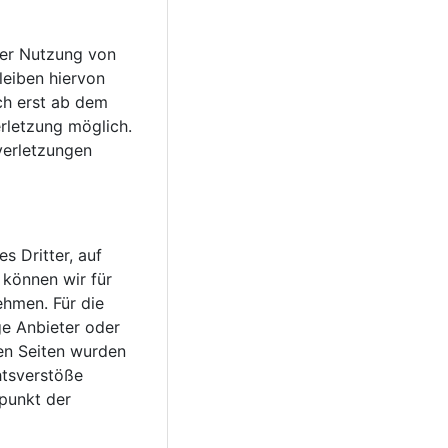
der Nutzung von
leiben hiervon
ch erst ab dem
rletzung möglich.
verletzungen
s Dritter, auf
 können wir für
ehmen. Für die
ige Anbieter oder
ten Seiten wurden
htsverstöße
tpunkt der