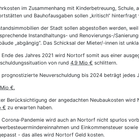
rkosten im Zusammenhang mit Kinderbetreuung, Schule, a
rtstätten und Bauhofausgaben sollen „kritisch“ hinterfragt
tandsimmobilien der Stadt sollen abgestoßen werden, weil 
sprechende Instandhaltungs- und Renovierungs-/Sanierungs
äude „abgängig“. Das Schicksal der Mieter/-innen ist unkla
Ende des Jahres 2021 wird Nortorf somit aus einer ausgeg
schuldungssituation von rund
4,9 Mio €
schlittern.
 prognostizierte Neuverschuldung bis 2024 beträgt jedes
 Mio €.
er Berücksichtigung der angedachten Neubaukosten wird 
o €
zu erwarten haben.
 Corona-Pandemie wird auch an Nortorf nicht spurlos vorb
werbesteuermindereinnahmen und Einkommensteuer sowie
epasst - das alles wird Nortorf Geld kosten.