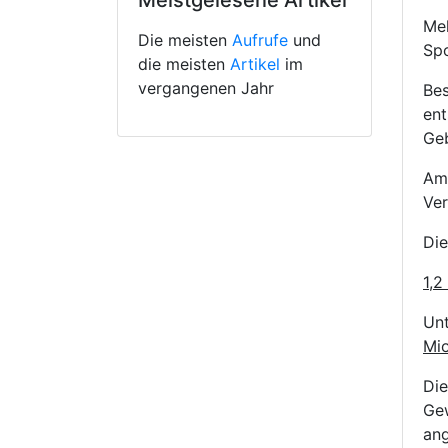
Meistgelesene Artikel
Meh
Die meisten
Aufrufe
und
Spo
die meisten
Artikel
im
vergangenen Jahr
Bes
ent
Geb
Am 
Ver
Die
1,2
Unt
Mi
Die
Ge
ang