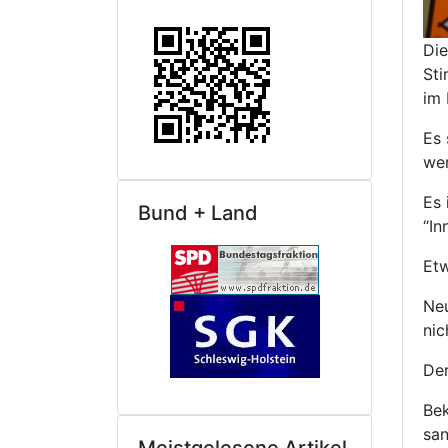
Die
Sti
im 
Es 
we
Es 
Bund + Land
“In
Etw
Ne
nic
Der
Bek
san