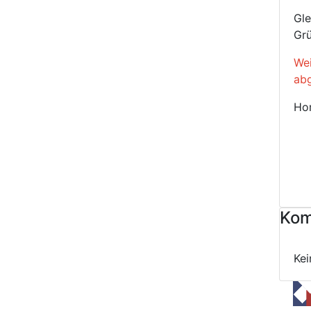
Gle
Grü
Wei
abg
Ho
Kom
Ke