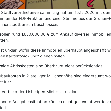
 Stadtverordnetenversammlung hat am 15.12.2020 mit den
mmen der FDP-Fraktion und einer Stimme aus der Grünen-F
Innenstadtbereich beschlossen.
sollen rund
1.600.000,00 €
zum Ankauf diverser Immobilien
rden.
ist unklar, wofür diese Immobilien überhaupt angeschafft wer
nenstadtentwicklung“ dienen sollen.
aige Abrisskosten sind überhaupt nicht berücksichtigt.
ubaukosten in
2-stelliger Millionenhöhe
sind eingeräumt wor
ht klar.
 Verbleib der bisherigen Mieter ist unklar.
annte Ausgabensituation können nicht gestemmt werden; d
iert.