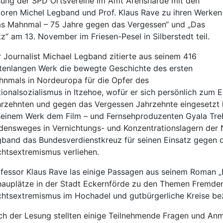
ung der SPD Ortsvereine im Amt Arensharde mit den
oren Michel Legband und Prof. Klaus Rave zu ihren Werken
s Mahnmal – 75 Jahre gegen das Vergessen“ und „Das
z“ am 13. November im Friesen-Pesel in Silberstedt teil.
 Journalist Michael Legband zitierte aus seinem 416
tenlangen Werk die bewegte Geschichte des ersten
nmals in Nordeuropa für die Opfer des
ionalsozialismus in Itzehoe, wofür er sich persönlich zum E
rzehnten und gegen das Vergessen Jahrzehnte eingesetzt h
seinem Werk dem Film – und Fernsehproduzenten Gyala Trebi
densweges in Vernichtungs- und Konzentrationslagern der 
band das Bundesverdienstkreuz für seinen Einsatz gegen
htsextremismus verliehen.
fessor Klaus Rave las einige Passagen aus seinem Roman „D
auplätze in der Stadt Eckernförde zu den Themen Fremdenf
htsextremismus im Hochadel und gutbürgerliche Kreise bez
h der Lesung stellten einige Teilnehmende Fragen und An