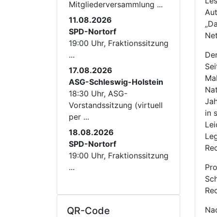
Les
Mitgliederversammlung ...
Aut
11.08.2026
„Da
SPD-Nortorf
Net
19:00 Uhr, Fraktionssitzung
...
Der
Sei
17.08.2026
Mah
ASG-Schleswig-Holstein
Nat
18:30 Uhr, ASG-
Jah
Vorstandssitzung (virtuell
in 
per ...
Lei
18.08.2026
Leg
SPD-Nortorf
Rec
19:00 Uhr, Fraktionssitzung
...
Pro
Sch
Rec
QR-Code
Nac