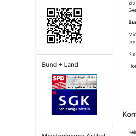
zit
Ges
Bu
Mic
cm 
Kla
Bund + Land
Ho
Kom
Ke