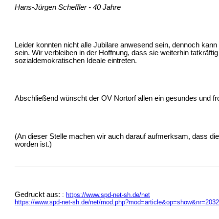
Hans-Jürgen Scheffler - 40 Jahre
Leider konnten nicht alle Jubilare anwesend sein, dennoch kan
sein. Wir verbleiben in der Hoffnung, dass sie weiterhin tatkräfti
sozialdemokratischen Ideale eintreten.
Abschließend wünscht der OV Nortorf allen ein gesundes und fr
(An dieser Stelle machen wir auch darauf aufmerksam, dass die B
worden ist.)
Gedruckt aus:
:
https://www.spd-net-sh.de/net
https://www.spd-net-sh.de/net/mod.php?mod=article&op=show&nr=203