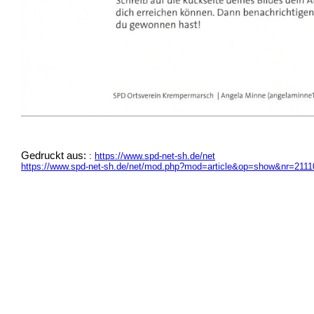
Gedruckt aus:
:
https://www.spd-net-sh.de/net
https://www.spd-net-sh.de/net/mod.php?mod=article&op=show&nr=2111