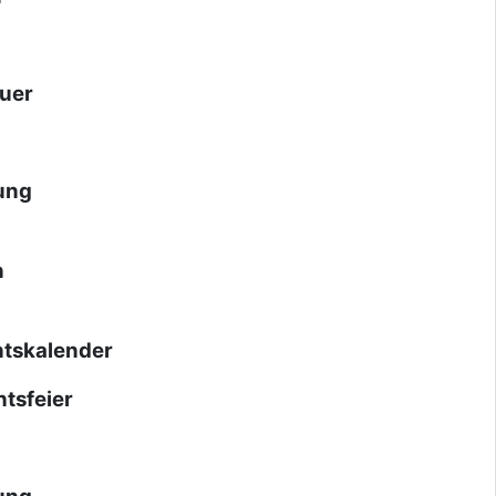
uer
ung
n
tskalender
tsfeier