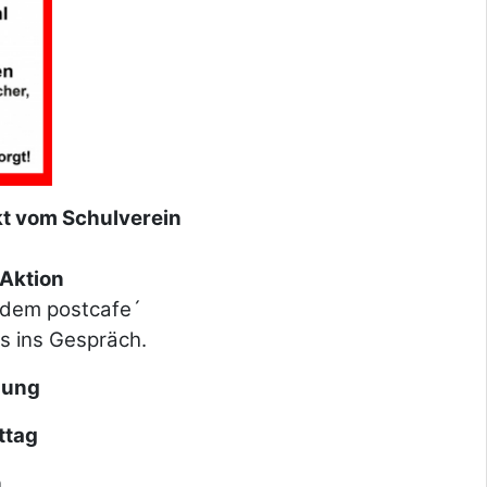
 vom Schulverein
ank" Aktion
 postcafe´
 Gespräch.
zung
ttag
n