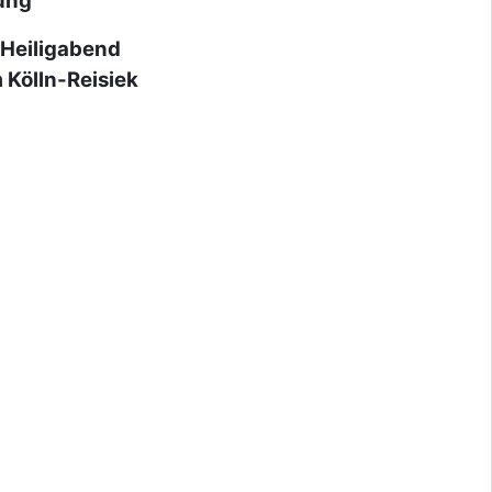
ung
Heiligabend
ln-Reisiek