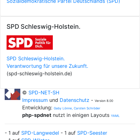
Sozialdemokratische Partei Deutschlands (SPD)
SPD Schleswig-Holstein.
SPD Schleswig-Holstein.
Verantwortung für unsere Zukunft.
(spd-schleswig-holstein.de)
©
SPD-NET-SH
Impressum
und
Datenschutz
-
Version 8.00
Entwicklung:
Gaby Lönne, Carsten Schröder
php-spdnet
nutzt in einigen Layouts
YAML
- 1 auf
SPD-Langwedel
- 1 auf
SPD-Seester