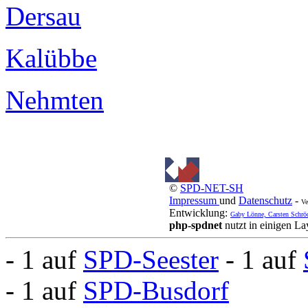
Dersau
Kalübbe
Nehmten
©
SPD-NET-SH
Impressum
und
Datenschutz
-
Ve
Entwicklung:
Gaby Lönne, Carsten Schrö
php-spdnet
nutzt in einigen L
- 1 auf
SPD-Seester
- 1 auf
- 1 auf
SPD-Busdorf