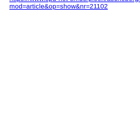
mod=article&op=show&nr=21102