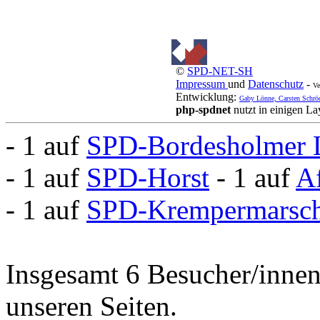
©
SPD-NET-SH
Impressum
und
Datenschutz
-
Ve
Entwicklung:
Gaby Lönne, Carsten Schrö
php-spdnet
nutzt in einigen L
- 1 auf
SPD-Bordesholmer 
- 1 auf
SPD-Horst
- 1 auf
A
- 1 auf
SPD-Krempermarsc
Insgesamt 6 Besucher/innen 
unseren Seiten.