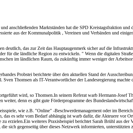
n und anschließenden Marktständen hat die SPD Kreistagsfraktion un
eressierte aus der Kommunalpolitik , Vereinen und Verbänden und eini
 deutlich, das zur Zeit das Hauptaugenmerk sicher auf die Infrastruktu
 für die ländliche Region zu entwickeln. " Wenn die digitalen Straß
Menschen im ländlichen Raum, da zukünftig immer weniger der Arbeitsort
ndes Probstei berichtete über den aktuellen Stand der Ausschreibungs
Sven Thomsen als IT-Verantwortlicher der Landesregierung machte deu
fortgeführt wird, so Thomsen.In seinem Referat warb Hermann-Josef T
oben weiter, denn es gibt gute Förderprogramme des Bundeslandwirtschaf
eisspiele, wie z.B. "Online" -Beschwerdemanagement oder im Bereich 
 das es sehr vom Bedarf abhängig ist warb dafür, die Akteuere vor Ort
zu erzielen.Ein weiteres Praxisbeispiel berichtet Sarah Brühl aus de
n, die sich gegenseitig über dieses Netzwerk informierten, unterstützte