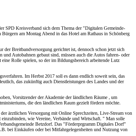
d der SPD Kreisverband sich dem Thema der "Digitalen Gemeinde-
gen Bürgern am Montag Abend in das Hotel am Rathaus in Schönberg
r der Breitbandversorgung gerichtet ist, dennoch schon jetzt sich
en und Autobahnen gebaut sind, müssen auch die Autos fahren- oder
 eine Rolle spielen, so der im Bildungsbereich arbeitende Lutz
verfahren. Im Herbst 2017 soll es dann endlich soweit sein, das
tlich, das zukünftig auch Dienstleistungen des Landes und der
hoben, Vorsitzender der Akademie der ländlichen Räume , um
tministeriums, die den ländlichen Raum gezielt fördern möchte.
der ärztlichen Versorgung mit Online Sprechzeiten, Live-Stream von
 einzubinden, wie Vereine, Verbände und Wirtschaft. " Man solle
r Verbandsgemeinde Betzdorf. Das "Förderprgramm Digitales Dorf"
n z.B. bei Einkäufen oder bei Mitfahrgelegenheiten und Nutzung von