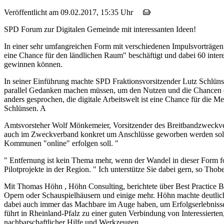
Veröffentlicht am 09.02.2017, 15:35 Uhr
SPD Forum zur Digitalen Gemeinde mit interessanten Ideen!
In einer sehr umfangreichen Form mit verschiedenen Impulsvorträge
eine Chance für den ländlichen Raum" beschäftigt und dabei 60 int
gewinnen können.
In seiner Einführung machte SPD Fraktionsvorsitzender Lutz Schlünsen
parallel Gedanken machen müssen, um den Nutzen und die Chancen der
anders gesprochen, die digitale Arbeitswelt ist eine Chance für die 
Schlünsen. A
Amtsvorsteher Wolf Mönkemeier, Vorsitzender des Breitbandzweckverba
auch im Zweckverband konkret um Anschlüsse geworben werden soll. 
Kommunen "online" erfolgen soll. "
" Entfernung ist kein Thema mehr, wenn der Wandel in dieser Form 
Pilotprojekte in der Region. " Ich unterstütze Sie dabei gern, so Th
Mit Thomas Höhn , Höhn Consulting, berichtete über Best Practice B
Opern oder Schauspielhäusern und einige mehr. Höhn machte deutlich,
dabei auch immer das Machbare im Auge haben, um Erfolgserlebnisse 
führt in Rheinland-Pfalz zu einer guten Verbindung von Interessierte
nachbarschaftlicher Hilfe und Werkzeugen.