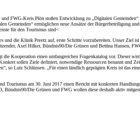
 und FWG-Kreis Plön stoßen Entwicklung zu „Digitalen Gemeinden“ an
len Gemeinden“ ermöglichen neue Ansätze der Bürgerbeteiligung und B
enste für den Tourismus sind<
und die Klinik Preetz auf, erste Schritte vorzubereiten. Unser Ziel ist e
itzender, Axel Hilker, Bündnis90/Die Grünen und Bettina Hansen, FW
egt die Kooperation einen umfangreichen Fragenkatalog vor. Dieser wir
Konkret sollen Ziele definiert, notwendige Ressourcen benannt und Zeitp
tzen“, so Lutz Schlünsen. „Für einen ländlich geprägten Kreis ist das e
und Tourismus am 30. Juni 2017 einen Bericht mit konkreten Handlungs
D, Bündnis90/Die Grünen und FWG wollen diese deshalb aktiv mitgestal