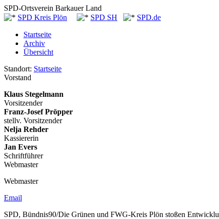
SPD-Ortsverein Barkauer Land
SPD Kreis Plön
SPD SH
SPD.de
Startseite
Archiv
Übersicht
Standort:
Startseite
Vorstand
Klaus Stegelmann
Vorsitzender
Franz-Josef Pröpper
stellv. Vorsitzender
Nelja Rehder
Kassiererin
Jan Evers
Schriftführer
Webmaster
Webmaster
Email
SPD, Bündnis90/Die Grünen und FWG-Kreis Plön stoßen Entwicklun