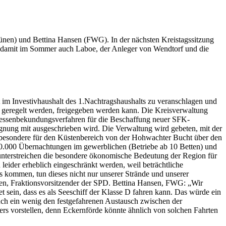
ünen) und Bettina Hansen (FWG). In der nächsten Kreistagssitzung
gt, damit im Sommer auch Laboe, der Anleger von Wendtorf und die
st im Investivhaushalt des 1.Nachtragshaushalts zu veranschlagen und
ten geregelt werden, freigegeben werden kann. Die Kreisverwaltung
teressenbekundungsverfahren für die Beschaffung neuer SFK-
eignung mit ausgeschrieben wird. Die Verwaltung wird gebeten, mit der
insbesondere für den Küstenbereich von der Hohwachter Bucht über den
800.000 Übernachtungen im gewerblichen (Betriebe ab 10 Betten) und
 unterstreichen die besondere ökonomische Bedeutung der Region für
leider erheblich eingeschränkt werden, weil beträchtliche
s kommen, tun dieses nicht nur unserer Strände und unserer
sen, Fraktionsvorsitzender der SPD. Bettina Hansen, FWG: „Wir
et sein, dass es als Seeschiff der Klasse D fahren kann. Das würde ein
auch ein wenig den festgefahrenen Austausch zwischen der
rs vorstellen, denn Eckernförde könnte ähnlich von solchen Fahrten