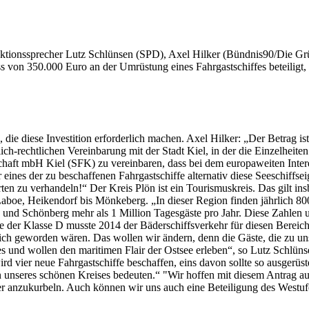
aktionssprecher Lutz Schlünsen (SPD), Axel Hilker (Bündnis90/Die Gr
huss von 350.000 Euro an der Umrüstung eines Fahrgastschiffes beteili
, die diese Investition erforderlich machen. Axel Hilker: „Der Betrag i
ich-rechtlichen Vereinbarung mit der Stadt Kiel, in der die Einzelhei
llschaft mbH Kiel (SFK) zu vereinbaren, dass bei dem europaweiten In
r eines der zu beschaffenen Fahrgastschiffe alternativ diese Seeschiffs
rten zu verhandeln!“ Der Kreis Plön ist ein Tourismuskreis. Das gilt 
 Laboe, Heikendorf bis Mönkeberg. „In dieser Region finden jährlich 
e und Schönberg mehr als 1 Million Tagesgäste pro Jahr. Diese Zahlen
fe der Klasse D musste 2014 der Bäderschiffsverkehr für diesen Bereich 
rlich geworden wären. Das wollen wir ändern, denn die Gäste, die zu un
 und wollen den maritimen Flair der Ostsee erleben“, so Lutz Schlün
rd vier neue Fahrgastschiffe beschaffen, eins davon sollte so ausgerüst
on unseres schönen Kreises bedeuten.“ "Wir hoffen mit diesem Antrag 
r anzukurbeln. Auch können wir uns auch eine Beteiligung des Westufe