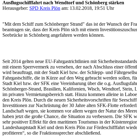
Ausflugsschifffahrt nach Wendtorf und Schönberg stärken
Herausgeber:
SPD Kreis Plön
am: 13.02.2018, 19:51 Uhr
"Mit dem Schiff zum Schönberger Strand" das ist der Wunsch der Fr
beantragen sie, dass der Kreis Plön sich mit einem Investitionszusc
Seebrücke in Schönberg angefahren werden können.
Seit 2014 gelten neue EU-Fahrgastrichtlinien mit Sicherheitsstandards
mit einem Sperrvermerk zu versehen, der nach Abschluss einer öffentl
wird beauftragt, mit der Stadt Kiel bzw. der Schlepp- und Fährgese
Fahrgastschiffe, die in Kürze auf den Weg gebracht werden sollen, fü
Stadt Kiel bzw. der SFK eine Vereinbarung über die o.g. Ausflugsfah
Schönberger-Strand, Brasilien, Kalifornien, Wisch, Wendtorf, Stein,
im privaten Vermietungsbereich statt. Hinzu kommen alleine in Labo
den Kreis Plön. Durch die neuen Sicherheitsvorschriften für Seeschif
Investitionen zur Nachrüstung der 30 Jahre alten SFK-Flotte erforde
Landschaft wegen, sie kommen vor allem wegen der Natur des Meeres
haben jetzt die große Chance, die Situation zu verbessern. Die SFK wi
sehr positiver Effekt für den maritimen Tourismus in der Küstenregi
Landeshauptstadt Kiel und dem Kreis Plön zur Fördeschifffahrt wiede
profitieren“, so die Fraktionssprecher abschließend.