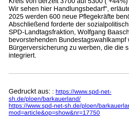
Kreis von derzeit 3700 auf 5300 ( +44%) 
Wir sehen hier Handlungsbedarf", erläut
2025 werden 600 neue Pflegekräfte benö
Abschließend forderte der sozialpolitisc
SPD-Landtagsfraktion, Wolfgang Baasch
bevorstehenden Bundestagswahlkampf w
Bürgerversicherung zu werben, die die s
integriert.
Gedruckt aus:
:
https://www.spd-net-
sh.de/ploen/barkauerland/
https://www.spd-net-sh.de/ploen/barkauerl
mod=article&op=show&nr=17750