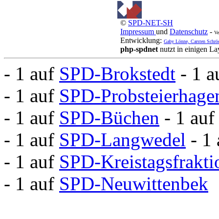
©
SPD-NET-SH
Impressum
und
Datenschutz
-
Ve
Entwicklung:
Gaby Lönne, Carsten Schrö
php-spdnet
nutzt in einigen L
- 1 auf
SPD-Brokstedt
- 1 
- 1 auf
SPD-Probsteierhage
- 1 auf
SPD-Büchen
- 1 au
- 1 auf
SPD-Langwedel
- 1
- 1 auf
SPD-Kreistagsfrakti
- 1 auf
SPD-Neuwittenbek