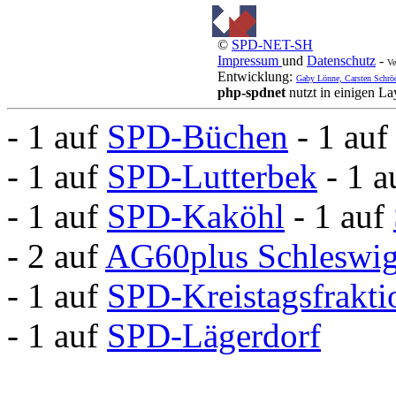
©
SPD-NET-SH
Impressum
und
Datenschutz
-
Ve
Entwicklung:
Gaby Lönne, Carsten Schrö
php-spdnet
nutzt in einigen L
- 1 auf
SPD-Büchen
- 1 au
- 1 auf
SPD-Lutterbek
- 1 
- 1 auf
SPD-Kaköhl
- 1 auf
- 2 auf
AG60plus Schleswig
- 1 auf
SPD-Kreistagsfrakt
- 1 auf
SPD-Lägerdorf