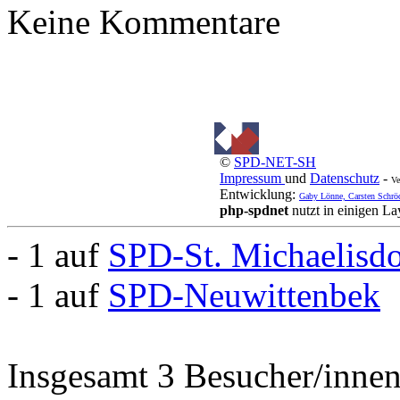
Keine Kommentare
©
SPD-NET-SH
Impressum
und
Datenschutz
-
Ve
Entwicklung:
Gaby Lönne, Carsten Schrö
php-spdnet
nutzt in einigen L
- 1 auf
SPD-St. Michaelisd
- 1 auf
SPD-Neuwittenbek
Insgesamt 3 Besucher/innen 