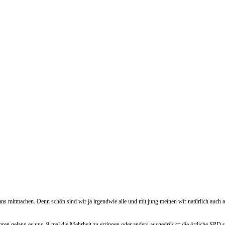
 uns mitmachen. Denn schön sind wir ja irgendwie alle und mit jung meinen wir natürlich auch
hren gelang es uns, 9-mal die Mehrheit zu erringen oder anders ausgedrückt: die örtliche SPD ste