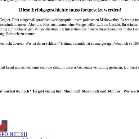
Diese Erfolgsgeschichte muss fortgesetzt werden!
 Gegner. Oder zeitgemäß sprachlich weichgespült: unsere politischen Mitbewerber. Es war ja ni
Gemeindefinanzen. Aber uns blies auch immer eine Menge heißer Luft ins Gesicht. Ihr erinnert
serung zur hochwertigen Vollkanalisation, die Integration des Feuerwehrgeräteraumes in das G
ige Beispiele zu nennen.
en nicht überein. Was ist daran schlimm? Helmut Schmidt hat einmal gesagt: „Wenn ich zu 100 P
it kennt und achtet, kann auch die Zukunft unserer Gemeinde vernünftig gestalten. Du wirst se
uf wartest du noch? Es gibt viel zu tun! Mach mit! Misch dich ein! Mit uns! Wir warte
SPD-NET-SH