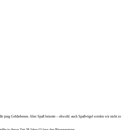
 alle jung Gebliebenen. Aber Spaß beiseite – obwohl: auch Spaßvögel werden wir nicht so
llte in dieser Zeit 38 Jahre (!) lang den Bürgermeister.