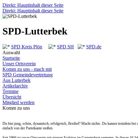
Direkt: Hauptinhalt dieser Seite
Direkt: Hauptinhalt dieser Seite
SPD-Lutterbek
SPD Kreis Plön
SPD SH
SPD.de
Auswahl
Startseite
Unser Ortsverein
Komm zu uns - mach mit
SPD Gemeindevertretung
Aus Lutterbek
Artikelarchiv
Termine
Übersicht
Mitglied werden
Komm zu uns
Du bist jung, schön, dynamisch, erfolgreich, flexibel? Macht nichts. Du kannst trotzdem bei
einfach von der Parteikante stoßen.
Seit 1966 ist unser Ortsverein mit eigener Fraktion im Gemeinderat vertreten. In diesen 44 Ja