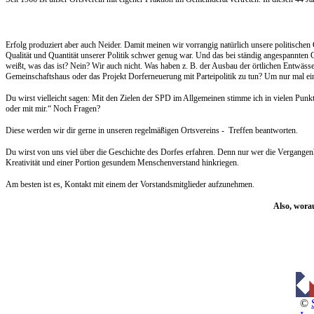
Erfolg produziert aber auch Neider. Damit meinen wir vorrangig natürlich unsere politischen
Qualität und Quantität unserer Politik schwer genug war. Und das bei ständig angespannten 
weißt, was das ist? Nein? Wir auch nicht. Was haben z. B. der Ausbau der örtlichen Entwäs
Gemeinschaftshaus oder das Projekt Dorferneuerung mit Parteipolitik zu tun? Um nur mal ein
Du wirst vielleicht sagen: Mit den Zielen der SPD im Allgemeinen stimme ich in vielen Punkt
oder mit mir.“ Noch Fragen?
Diese werden wir dir gerne in unseren regelmäßigen Ortsvereins - Treffen beantworten.
Du wirst von uns viel über die Geschichte des Dorfes erfahren. Denn nur wer die Vergangenhe
Kreativität und einer Portion gesundem Menschenverstand hinkriegen.
Am besten ist es, Kontakt mit einem der Vorstandsmitglieder aufzunehmen.
Also, wora
©