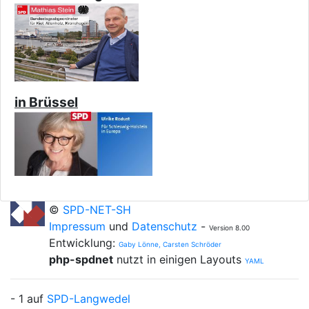
in Brüssel
©
SPD-NET-SH
Impressum
und
Datenschutz
-
Version 8.00
Entwicklung:
Gaby Lönne, Carsten Schröder
php-spdnet
nutzt in einigen Layouts
YAML
- 1 auf
SPD-Langwedel