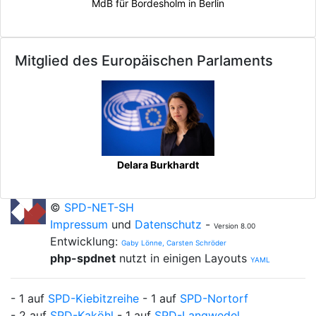
MdB für Bordesholm in Berlin
Mitglied des Europäischen Parlaments
Delara Burkhardt
©
SPD-NET-SH
Impressum
und
Datenschutz
-
Version 8.00
Entwicklung:
Gaby Lönne, Carsten Schröder
php-spdnet
nutzt in einigen Layouts
YAML
- 1 auf
SPD-Kiebitzreihe
- 1 auf
SPD-Nortorf
- 2 auf
SPD-Kaköhl
- 1 auf
SPD-Langwedel