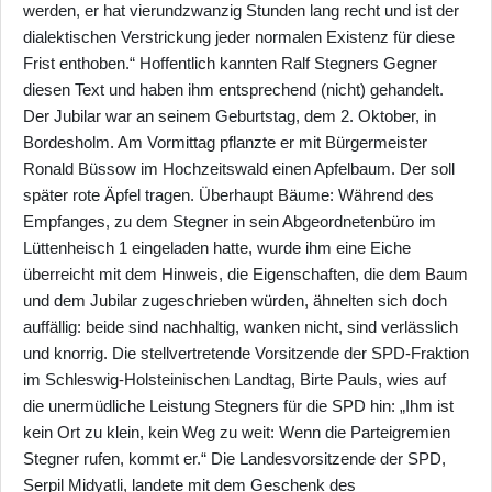
werden, er hat vierundzwanzig Stunden lang recht und ist der
dialektischen Verstrickung jeder normalen Existenz für diese
Frist enthoben.“ Hoffentlich kannten Ralf Stegners Gegner
diesen Text und haben ihm entsprechend (nicht) gehandelt.
Der Jubilar war an seinem Geburtstag, dem 2. Oktober, in
Bordesholm. Am Vormittag pflanzte er mit Bürgermeister
Ronald Büssow im Hochzeitswald einen Apfelbaum. Der soll
später rote Äpfel tragen. Überhaupt Bäume: Während des
Empfanges, zu dem Stegner in sein Abgeordnetenbüro im
Lüttenheisch 1 eingeladen hatte, wurde ihm eine Eiche
überreicht mit dem Hinweis, die Eigenschaften, die dem Baum
und dem Jubilar zugeschrieben würden, ähnelten sich doch
auffällig: beide sind nachhaltig, wanken nicht, sind verlässlich
und knorrig. Die stellvertretende Vorsitzende der SPD-Fraktion
im Schleswig-Holsteinischen Landtag, Birte Pauls, wies auf
die unermüdliche Leistung Stegners für die SPD hin: „Ihm ist
kein Ort zu klein, kein Weg zu weit: Wenn die Parteigremien
Stegner rufen, kommt er.“ Die Landesvorsitzende der SPD,
Serpil Midyatli, landete mit dem Geschenk des