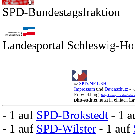
SPD-Bundestagsfraktion
Landesportal Schleswig-Hol
©
SPD-NET-SH
Impressum
und
Datenschutz
-
Ve
Entwicklung:
Gaby Lönne, Carsten Schrö
php-spdnet
nutzt in einigen L
- 1 auf
SPD-Brokstedt
- 1 
- 1 auf
SPD-Wilster
- 1 auf