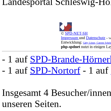
Landesportal Schleswig-Hol
©
SPD-NET-SH
Impressum
und
Datenschutz
-
Ve
Entwicklung:
Gaby Lönne, Carsten Schrö
php-spdnet
nutzt in einigen L
- 1 auf
SPD-Brande-Hörner
- 1 auf
SPD-Nortorf
- 1 auf
Insgesamt 4 Besucher/innen 
unseren Seiten.