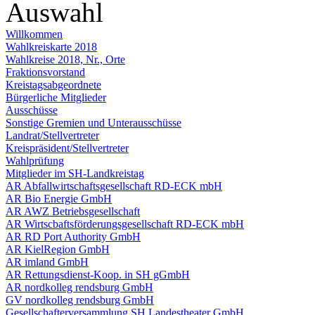
Auswahl
Willkommen
Wahlkreiskarte 2018
Wahlkreise 2018, Nr., Orte
Fraktionsvorstand
Kreistagsabgeordnete
Bürgerliche Mitglieder
Ausschüsse
Sonstige Gremien und Unterausschüsse
Landrat/Stellvertreter
Kreispräsident/Stellvertreter
Wahlprüfung
Mitglieder im SH-Landkreistag
AR Abfallwirtschaftsgesellschaft RD-ECK mbH
AR Bio Energie GmbH
AR AWZ Betriebsgesellschaft
AR Wirtscbaftsförderungsgesellschaft RD-ECK mbH
AR RD Port Authority GmbH
AR KielRegion GmbH
AR imland GmbH
AR Rettungsdienst-Koop. in SH gGmbH
AR nordkolleg rendsburg GmbH
GV nordkolleg rendsburg GmbH
Gesellschafterversammlung SH Landestheater GmbH