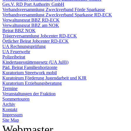
Ges.V. RD Port Authority GmbH
Verbandsversammlung Zweckverband Förde Sparkasse
Verbandsversammlung Zweckverband Sparkasse RD-ECK
Verwaltungsrat BBZ RD-ECK
Verwaltungsrat BBZ am NOK
Beirat BBZ NOK
Trägerversammlung Jobcenter RD-ECK
Örtlicher Beirat Jobcenter RD-ECK
UA Rechnungsprüfung
UA Feuerwehr
Polizeibeirat
Kindertagesstättengesetz (UA JuHi)
Päd. Beirat Familienhorizonte
Kuratorium Streetwork mobil
Kuratoirum Förderung Jugendarbeit und KJR
Kuratorium Erziehungsberatung
Termine
Veranstaltungen der Fraktion
Sommertouren
Archiv
Kontakt
Impressum
Site Map
Webmaster