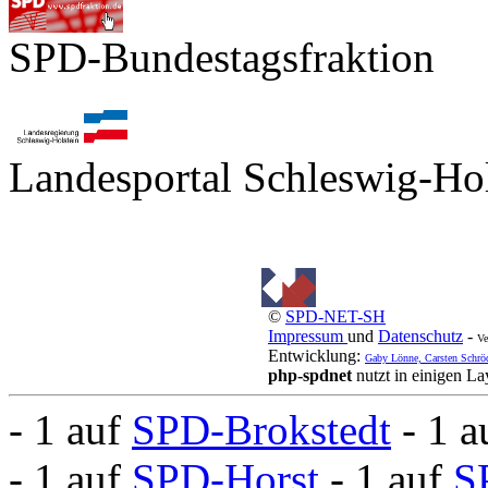
SPD-Bundestagsfraktion
Landesportal Schleswig-Hol
©
SPD-NET-SH
Impressum
und
Datenschutz
-
Ve
Entwicklung:
Gaby Lönne, Carsten Schrö
php-spdnet
nutzt in einigen L
- 1 auf
SPD-Brokstedt
- 1 
- 1 auf
SPD-Horst
- 1 auf
S