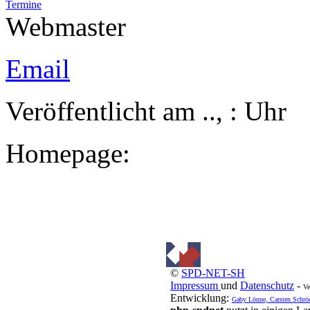
Termine
Webmaster
Email
Veröffentlicht am .., : Uh
Homepage:
©
SPD-NET-SH
Impressum
und
Datenschutz
-
Ve
Entwicklung:
Gaby Lönne, Carsten Schrö