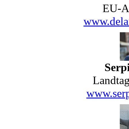
EU-A
www.delar
Serpi
Landtag
www.serp