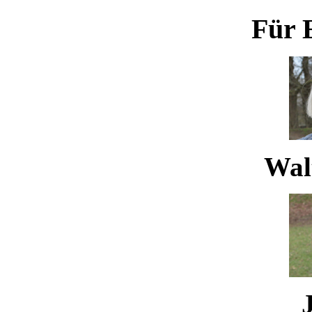
Für 
Waltr