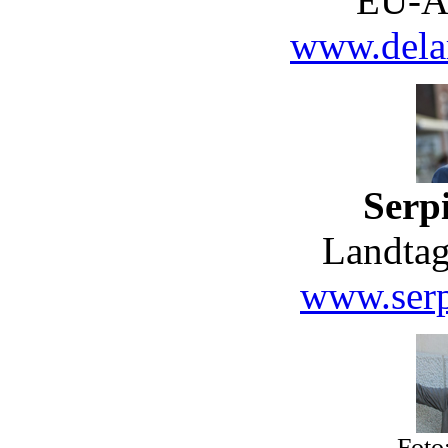
EU-A
www.delar
Serpi
Landtag
www.serp
Foto