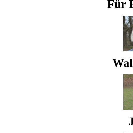
Für 
Waltr