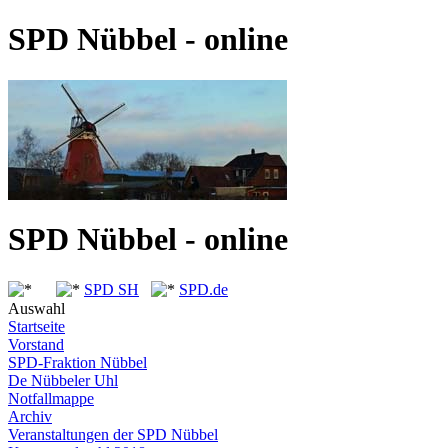
SPD Nübbel - online
SPD Nübbel - online
SPD SH
SPD.de
Auswahl
Startseite
Vorstand
SPD-Fraktion Nübbel
De Nübbeler Uhl
Notfallmappe
Archiv
Veranstaltungen der SPD Nübbel