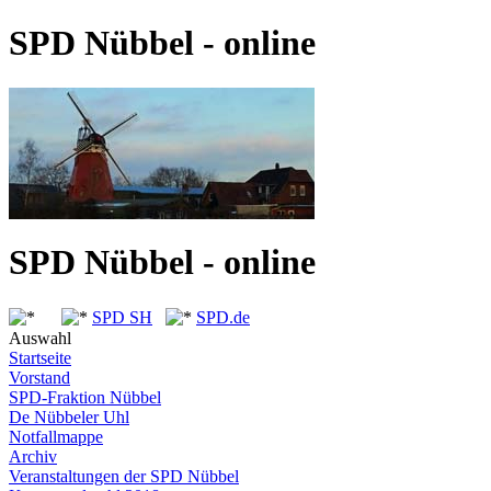
SPD Nübbel - online
SPD Nübbel - online
SPD SH
SPD.de
Auswahl
Startseite
Vorstand
SPD-Fraktion Nübbel
De Nübbeler Uhl
Notfallmappe
Archiv
Veranstaltungen der SPD Nübbel