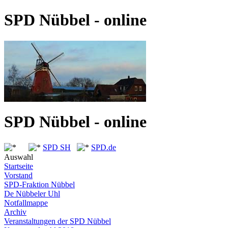
SPD Nübbel - online
SPD Nübbel - online
SPD SH
SPD.de
Auswahl
Startseite
Vorstand
SPD-Fraktion Nübbel
De Nübbeler Uhl
Notfallmappe
Archiv
Veranstaltungen der SPD Nübbel