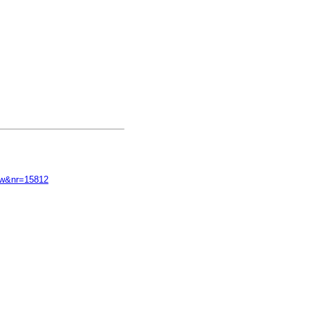
ow&nr=15812