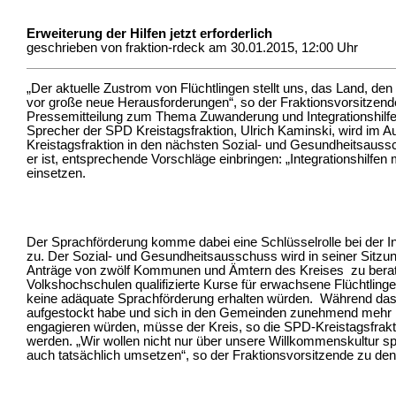
Erweiterung der Hilfen jetzt erforderlich
geschrieben von fraktion-rdeck am 30.01.2015, 12:00 Uhr
„Der aktuelle Zustrom von Flüchtlingen stellt uns, das Land, d
vor große neue Herausforderungen“, so der Fraktionsvorsitzende
Pressemitteilung zum Thema Zuwanderung und Integrationshilfen
Sprecher der SPD Kreistagsfraktion, Ulrich Kaminski, wird im Au
Kreistagsfraktion in den nächsten Sozial- und Gesundheitsauss
er ist, entsprechende Vorschläge einbringen: „Integrationshilfen
einsetzen.
Der Sprachförderung komme dabei eine Schlüsselrolle bei der In
zu. Der Sozial- und Gesundheitsausschuss wird in seiner Sitzu
Anträge von zwölf Kommunen und Ämtern des Kreises zu berat
Volkshochschulen qualifizierte Kurse für erwachsene Flüchtlinge
keine adäquate Sprachförderung erhalten würden. Während das 
aufgestockt habe und sich in den Gemeinden zunehmend mehr 
engagieren würden, müsse der Kreis, so die SPD-Kreistagsfraktio
werden. „Wir wollen nicht nur über unsere Willkommenskultur sp
auch tatsächlich umsetzen“, so der Fraktionsvorsitzende zu den