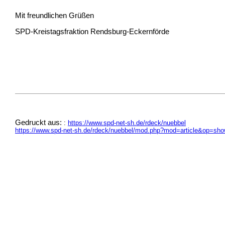
Mit freundlichen Grüßen
SPD-Kreistagsfraktion Rendsburg-Eckernförde
Gedruckt aus:
:
https://www.spd-net-sh.de/rdeck/nuebbel
https://www.spd-net-sh.de/rdeck/nuebbel/mod.php?mod=article&op=sh