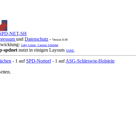
SPD-NET-SH
pressum
und
Datenschutz
-
Version 8.00
twicklung:
Gaby Lönne, Carsten Schröder
p-spdnet
nutzt in einigen Layouts
YAML
üchen
- 1 auf
SPD-Nortorf
- 1 auf
ASG-Schleswig-Holstein
eiten.