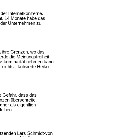
 der Internetkonzerne.
cht. 14 Monate habe das
g der Unternehmen zu
da ihre Grenzen, wo das
werde die Meinungsfreiheit
sskriminalität nehmen kann.
nichts“, kritisierte Heiko
ie Gefahr, dass das
enzen überschreite.
ner als eigentlich
leiben.
itzenden Lars Schmidt-von