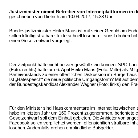
Justizminister nimmt Betreiber von Internetplattformen in di
geschrieben von Dietrich am 10.04.2017, 15:38 Uhr
Bundesjustizminister Heiko Maas ist mit seiner Geduld am Ende
sollen künftig strafbare Texte schnell löschen – sonst drohen h
einen Gesetzentwurf vorgelegt.
Der Zeitpunkt hätte nicht besser gewählt sein können. SPD-La
(Foto: rechts) hatte am 6. April Heiko Maas (Foto: Mitte) als Mit
Parteivorstands zu einer öffentlichen Diskussion im Bürgerhaus
Ist „Hatespeech“ die neue politische Umgangsform? Mit auf dem
der Bundestagskandidat Alexander Wagner (Foto: links) den Fra
Für den Minister sind Hasskommentare im Internet inzwischen all
habe im letzten Jahr um 160 Prozent zugenommen, berichtete er.
Gesetzentwurf soll dem Einhalt gebieten. Die Anbieter von angeb
Facebook sollen verpflichtet werden, offensichtlich strafbare Inh
löschen. Andernfalls drohen empfindliche Bußgelder.