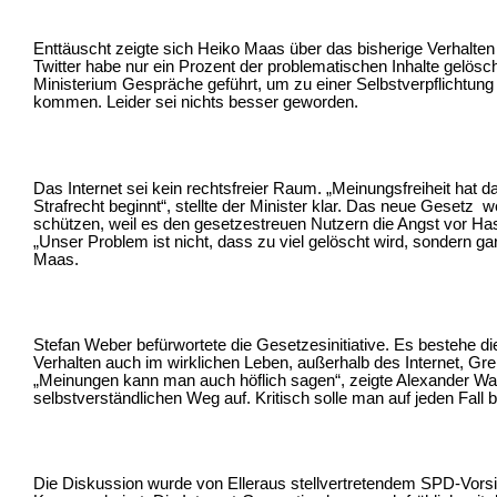
Enttäuscht zeigte sich Heiko Maas über das bisherige Verhalten
Twitter habe nur ein Prozent der problematischen Inhalte gelös
Ministerium Gespräche geführt, um zu einer Selbstverpflichtun
kommen. Leider sei nichts besser geworden.
Das Internet sei kein rechtsfreier Raum. „Meinungsfreiheit hat 
Strafrecht beginnt“, stellte der Minister klar. Das neue Gesetz 
schützen, weil es den gesetzestreuen Nutzern die Angst vor Ha
„Unser Problem ist nicht, dass zu viel gelöscht wird, sondern gar 
Maas.
Stefan Weber befürwortete die Gesetzesinitiative. Es bestehe d
Verhalten auch im wirklichen Leben, außerhalb des Internet, Gr
„Meinungen kann man auch höflich sagen“, zeigte Alexander Wag
selbstverständlichen Weg auf. Kritisch solle man auf jeden Fall b
Die Diskussion wurde von Elleraus stellvertretendem SPD-Vors