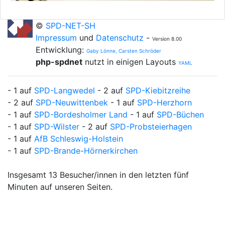
©
SPD-NET-SH
Impressum
und
Datenschutz
-
Version 8.00
Entwicklung:
Gaby Lönne, Carsten Schröder
php-spdnet
nutzt in einigen Layouts
YAML
- 1 auf
SPD-Langwedel
- 2 auf
SPD-Kiebitzreihe
- 2 auf
SPD-Neuwittenbek
- 1 auf
SPD-Herzhorn
- 1 auf
SPD-Bordesholmer Land
- 1 auf
SPD-Büchen
- 1 auf
SPD-Wilster
- 2 auf
SPD-Probsteierhagen
- 1 auf
AfB Schleswig-Holstein
- 1 auf
SPD-Brande-Hörnerkirchen
Insgesamt 13 Besucher/innen in den letzten fünf
Minuten auf unseren Seiten.