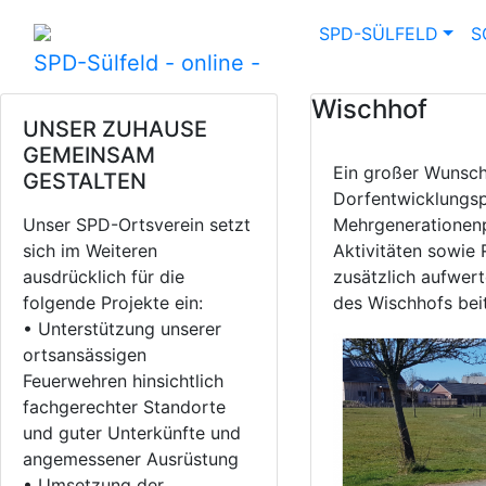
SPD-SÜLFELD
S
SPD-Sülfeld - online -
Wischhof
UNSER ZUHAUSE
GEMEINSAM
Ein großer Wunsch
GESTALTEN
Dorfentwicklungsp
Unser SPD-Ortsverein setzt
Mehrgenerationenpl
sich im Weiteren
Aktivitäten sowie 
ausdrücklich für die
zusätzlich aufwer
folgende Projekte ein:
des Wischhofs bei
• Unterstützung unserer
ortsansässigen
Feuerwehren hinsichtlich
fachgerechter Standorte
und guter Unterkünfte und
angemessener Ausrüstung
• Umsetzung der