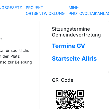
UNGSGESETZ
PROJEKT
MINI-
ORTSENTWICKLUNG
PHOTOVOLTAIKANLA
Sitzungstermine
Gemeindevertretung
e
Termine GV
z für sportliche
n den Platz
Startseite Allris
nso zur Belebung
QR-Code