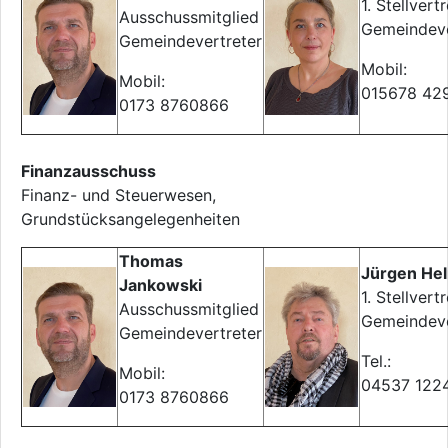
1. Stellvert
Ausschussmitglied
Gemeindeve
Gemeindevertreter
Mobil:
Mobil:
015678 42
0173 8760866
Finanzausschuss
Finanz- und Steuerwesen,
Grundstücksangelegenheiten
Thomas
Jürgen He
Jankowski
1. Stellvert
Ausschussmitglied
Gemeindeve
Gemeindevertreter
Tel.:
Mobil:
04537 122
0173 8760866