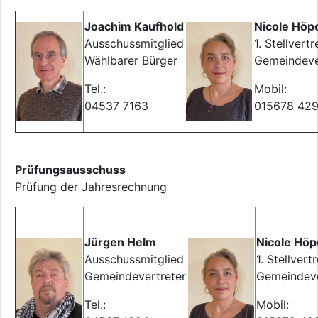
Joachim Kaufhold
Nicole Höp
Ausschussmitglied
1. Stellvertr
Wählbarer Bürger
Gemeindeve
Tel.:
Mobil:
04537 7163
015678 42
Prüfungsausschuss
Prüfung der Jahresrechnung
Jürgen Helm
Nicole Höp
Ausschussmitglied
1. Stellvert
Gemeindevertreter
Gemeindeve
Tel.:
Mobil: