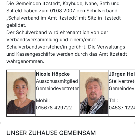
Die Gemeinden Itzstedt, Kayhude, Nahe, Seth und
Sülfeld haben zum 01.08.2007 den Schulverband
„Schulverband im Amt Itzstedt“ mit Sitz in Itzstedt
gebildet.
Der Schulverband wird ehrenamtlich von der
Verbandsversammlung und einem/einer
Schulverbandsvorsteher/in geführt. Die Verwaltungs-
und Kassengeschäfte werden durch das Amt Itzstedt
wahrgenommen.
Nicole Höpcke
Jürgen He
Ausschussmitglied
Stellvertret
Gemeindevertreter
Gemeindeve
Mobil:
Tel.:
015678 429722
04537 122
UNSER ZUHAUSE GEMEINSAM