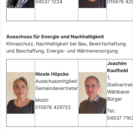
04537 1224
015678 42
Ausschuss für Energie und Nachhaltigkeit
Klimaschutz, Nachhaltigkeit bei Bau, Bewirtschaftung
und Beschaffung, Energie- und Wärmeversorgung
Joachim
Kaufhold
Nicole Höpcke
1.
Ausschussmitglied
Stellvertret
Gemeindevertreter
Wählbarer
Bürger
Mobil:
015678 429722
Tel.:
04537 716