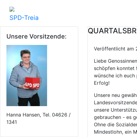
SPD-Treia
QUARTALSBRI
Unsere Vorsitzende:
Veröffentlicht a
Liebe Genossinnen
schöpfen konntet f
wünsche ich euch 
Erfolg!
Unsere neu gewähl
Landesvorsitzende
unsere Unterstütz
Hanna Hansen, Tel. 04626 /
gebrauchen - es g
1341
Ohne die Sozialde
Mindestlohn, ein M