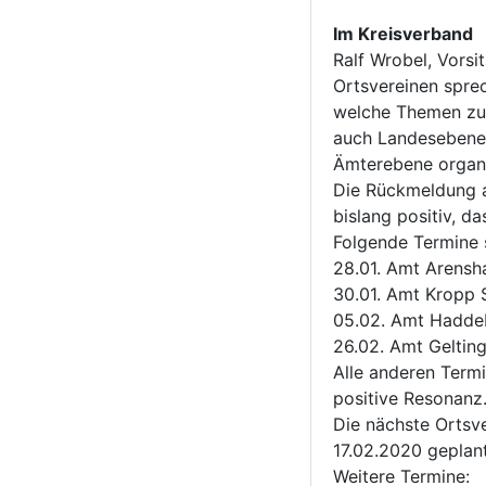
Im Kreisverband
Ralf Wrobel, Vorsi
Ortsvereinen spre
welche Themen zurz
auch Landesebene 
Ämterebene organs
Die Rückmeldung a
bislang positiv, d
Folgende Termine s
28.01. Amt Arensh
30.01. Amt Kropp 
05.02. Amt Hadde
26.02. Amt Geltin
Alle anderen Term
positive Resonanz
Die nächste Ortsv
17.02.2020 geplan
Weitere Termine: