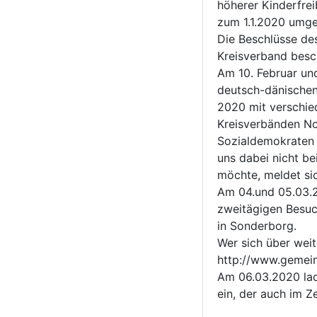
höherer Kinderfreib
zum 1.1.2020 umges
Die Beschlüsse de
Kreisverband besc
Am 10. Februar un
deutsch-dänischen
2020 mit verschie
Kreisverbänden No
Sozialdemokraten 
uns dabei nicht be
möchte, meldet sic
Am 04.und 05.03.2
zweitägigen Besuc
in Sonderborg.
Wer sich über weit
http://www.gemei
Am 06.03.2020 la
ein, der auch im Z