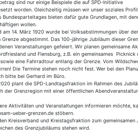
etrag sind nur einige Beispiele die auf SPD-Initiative
etzt worden. Gleichzeitig müssen wir unser soziales Profil
s Bundesparteitages bieten dafür gute Grundlagen, mit den
häftigen wollen.
d am 14. März 1920 wurde bei Volksabstimmungen über den
 Grenze abgestimmt. Das 100-jährige Jubiläum dieser Gre
denen Veranstaltungen gefeiert. Wir planen gemeinsame Ak
rdfriesland und Flensburg, z.B. ein gemeinsames Picknick 
sowie eine Fahrradtour entlang der Grenze. Vom Wildschwe
irren! Die Termine stehen noch nicht fest. Wer bei den Plan
h bitte bei Gerhard im Büro.
020 plant die SPD-Landtagsfraktion im Rahmen des Jubil
h der Grenzregion mit einer öffentlichen Abendveranstalt
ere Aktivitäten und Veranstaltungen informieren möchte, ka
nsam-ueber-grenzen.de stöbern.
den Kreisverband und Kreistagsfraktion zum gemeinsamen
eichen des Grenzjubiläums stehen wird.