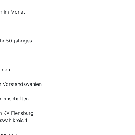
ch im Monat
hr 50-jähriges
mmen.
en Vorstandswahlen
emeinschaften
m KV Flensburg
swahlkreis 1
ngen und