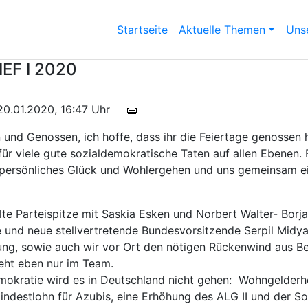
Startseite
Aktuelle Themen
Unse
EF I 2020
m 20.01.2020, 16:47 Uhr
 und Genossen, ich hoffe, dass ihr die Feiertage genossen 
ür viele gute sozialdemokratische Taten auf allen Ebenen. 
persönliches Glück und Wohlergehen und uns gemeinsam e
te Parteispitze mit Saskia Esken und Norbert Walter- Borja
 und neue stellvertretende Bundesvorsitzende Serpil Midya
ung, sowie auch wir vor Ort den nötigen Rückenwind aus Be
eht eben nur im Team.
mokratie wird es in Deutschland nicht gehen: Wohngelderh
indestlohn für Azubis, eine Erhöhung des ALG II und der Soz