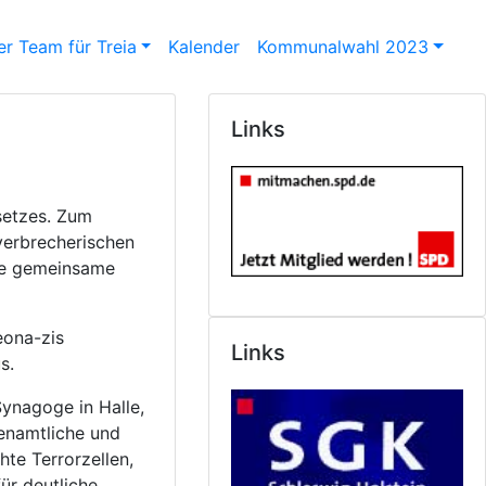
r Team für Treia
Kalender
Kommunalwahl 2023
Links
setzes. Zum
verbrecherischen
ne gemeinsame
eona-zis
Links
s.
ynagoge in Halle,
renamtliche und
te Terrorzellen,
ür deutliche