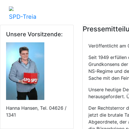
SPD-Treia
Pressemitteil
Unsere Vorsitzende:
Veröffentlicht a
Seit 1949 erfülle
Grundkonsens der 
NS-Regime und de
Sache mit den Fei
Unsere heutige De
herausgefordert. Ü
Hanna Hansen, Tel. 04626 /
Der Rechtsterror 
1341
jetzt die brutale
Abgeordnete, der a
die Bürgerkriege p