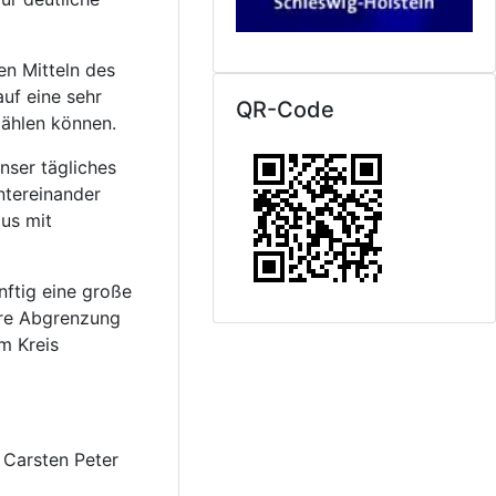
len Mitteln des
uf eine sehr
QR-Code
zählen können.
nser tägliches
ntereinander
us mit
nftig eine große
are Abgrenzung
m Kreis
 Carsten Peter