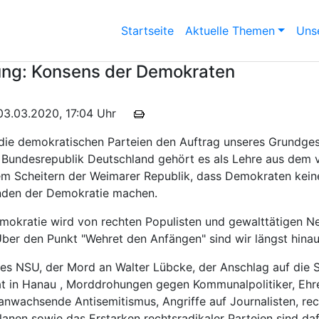
Startseite
Aktuelle Themen
Unse
ung: Konsens der Demokraten
m 03.03.2020, 17:04 Uhr
n die demokratischen Parteien den Auftrag unseres Grundge
Bundesrepublik Deutschland gehört es als Lehre aus dem 
m Scheitern der Weimarer Republik, dass Demokraten kei
nden der Demokratie machen.
mokratie wird von rechten Populisten und gewalttätigen N
ber den Punkt "Wehret den Anfängen" sind wir längst hinau
des NSU, der Mord an Walter Lübcke, der Anschlag auf die S
 Tat in Hanau , Morddrohungen gegen Kommunalpolitiker, Eh
nwachsende Antisemitismus, Angriffe auf Journalisten, rech
lanen sowie das Erstarken rechtsradikaler Parteien sind daf