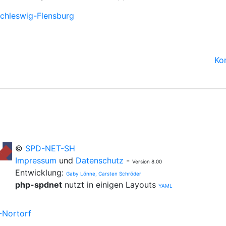
chleswig-Flensburg
Ko
©
SPD-NET-SH
Impressum
und
Datenschutz
-
Version 8.00
Entwicklung:
Gaby Lönne, Carsten Schröder
php-spdnet
nutzt in einigen Layouts
YAML
-Nortorf