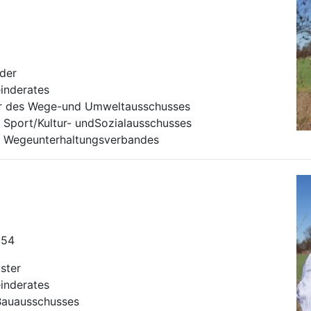
nder
inderates
der des Wege-und Umweltausschusses
es Sport/Kultur- undSozialausschusses
des Wegeunterhaltungsverbandes
154
ister
inderates
Bauausschusses