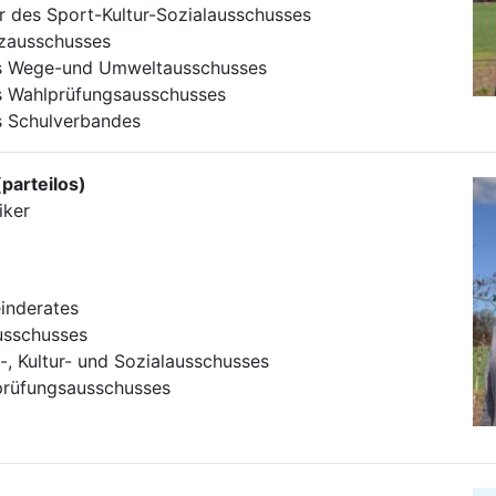
er des Sport-Kultur-Sozialausschusses
nzausschusses
des Wege-und Umweltausschusses
des Wahlprüfungsausschusses
es Schulverbandes
(parteilos)
iker
inderates
usschusses
-, Kultur- und Sozialausschusses
prüfungsausschusses