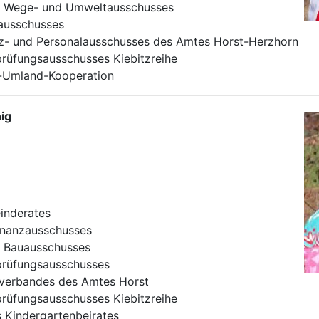
des Wege- und Umweltausschusses
ausschusses
nz- und Personalausschusses des Amtes Horst-Herzhorn
prüfungsausschusses Kiebitzreihe
t-Umland-Kooperation
ig
inderates
inanzausschusses
es Bauausschusses
prüfungsausschusses
lverbandes des Amtes Horst
prüfungsausschusses Kiebitzreihe
es Kindergartenbeirates