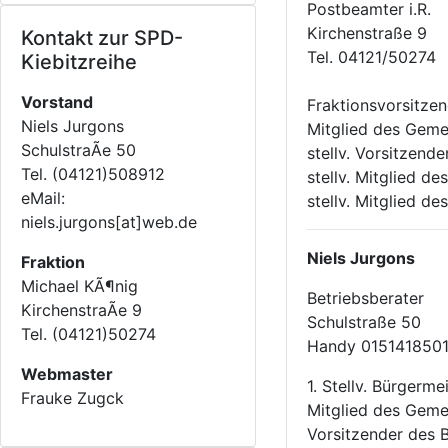
Postbeamter i.R.
Kirchenstraße 9
Kontakt zur SPD-
Tel. 04121/50274
Kiebitzreihe
Vorstand
Fraktionsvorsitze
Niels Jurgons
Mitglied des Geme
SchulstraÃe 50
stellv. Vorsitzen
Tel. (04121)508912
stellv. Mitglied d
eMail:
stellv. Mitglied 
niels.jurgons[at]web.de
Niels Jurgons
Fraktion
Michael KÃ¶nig
Betriebsberater
KirchenstraÃe 9
Schulstraße 50
Tel. (04121)50274
Handy 015141850
Webmaster
1. Stellv. Bürgerme
Frauke Zugck
Mitglied des Geme
Vorsitzender des 