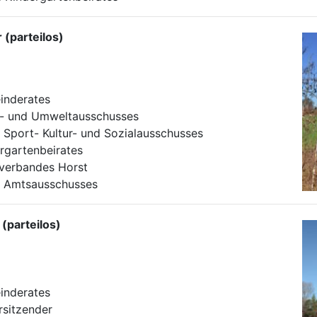
r
(parteilos)
inderates
e- und Umweltausschusses
es Sport- Kultur- und Sozialausschusses
rgartenbeirates
lverbandes Horst
es Amtsausschusses
l
(parteilos)
inderates
orsitzender