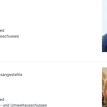
ied
usschusses
sangestellte
ied
e- und Umweltausschusses