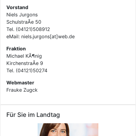
Vorstand
Niels Jurgons
SchulstraÃe 50
Tel. (04121)508912
eMail: niels.jurgons[at]web.de
Fraktion
Michael KÃ¶nig
KirchenstraÃe 9
Tel. (04121)50274
Webmaster
Frauke Zugck
Für Sie im Landtag