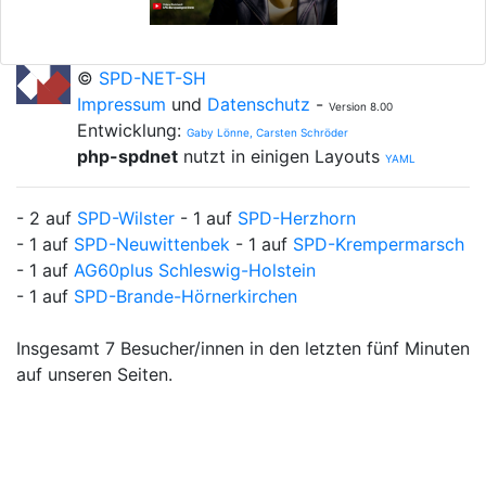
©
SPD-NET-SH
Impressum
und
Datenschutz
-
Version 8.00
Entwicklung:
Gaby Lönne, Carsten Schröder
php-spdnet
nutzt in einigen Layouts
YAML
- 2 auf
SPD-Wilster
- 1 auf
SPD-Herzhorn
- 1 auf
SPD-Neuwittenbek
- 1 auf
SPD-Krempermarsch
- 1 auf
AG60plus Schleswig-Holstein
- 1 auf
SPD-Brande-Hörnerkirchen
Insgesamt 7 Besucher/innen in den letzten fünf Minuten
auf unseren Seiten.