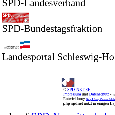
SPD-Landesverband
SPD-Bundestagsfraktion
Landesportal Schleswig-Hol
©
SPD-NET-SH
Impressum
und
Datenschutz
-
Ve
Entwicklung:
Gaby Lönne, Carsten Schrö
php-spdnet
nutzt in einigen L