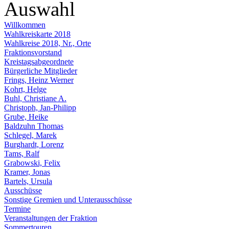
Auswahl
Willkommen
Wahlkreiskarte 2018
Wahlkreise 2018, Nr., Orte
Fraktionsvorstand
Kreistagsabgeordnete
Bürgerliche Mitglieder
Frings, Heinz Werner
Kohrt, Helge
Buhl, Christiane A.
Christoph, Jan-Philipp
Grube, Heike
Baldzuhn Thomas
Schlegel, Marek
Burghardt, Lorenz
Tams, Ralf
Grabowski, Felix
Kramer, Jonas
Bartels, Ursula
Ausschüsse
Sonstige Gremien und Unterausschüsse
Termine
Veranstaltungen der Fraktion
Sommertouren