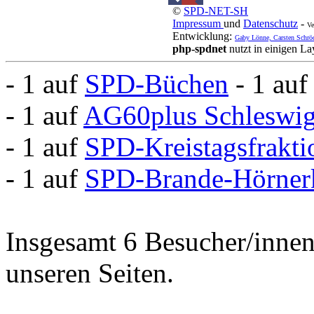
©
SPD-NET-SH
Impressum
und
Datenschutz
-
Ve
Entwicklung:
Gaby Lönne, Carsten Schrö
php-spdnet
nutzt in einigen L
- 1 auf
SPD-Büchen
- 1 au
- 1 auf
AG60plus Schleswig
- 1 auf
SPD-Kreistagsfrakti
- 1 auf
SPD-Brande-Hörner
Insgesamt 6 Besucher/innen 
unseren Seiten.