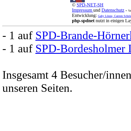
©
SPD-NET-SH
Impressum
und
Datenschutz
-
Ve
Entwicklung:
Gaby Lönne, Carsten Schrö
php-spdnet
nutzt in einigen L
- 1 auf
SPD-Brande-Hörner
- 1 auf
SPD-Bordesholmer 
Insgesamt 4 Besucher/innen 
unseren Seiten.